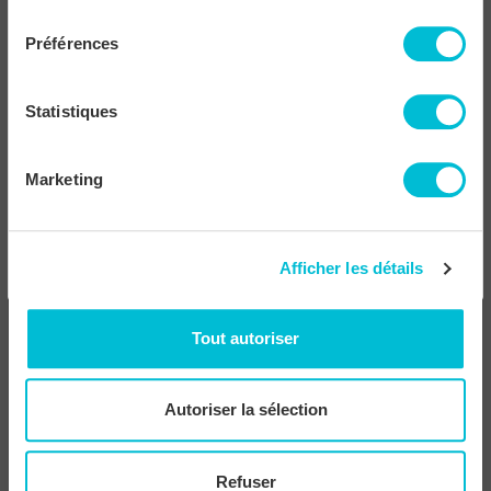
consentement
1
2
Préférences
Je crée mes portes à mes mesures
Nos portes de placards coulissantes sont entièrement
personnalisables.
Statistiques
Choisissez parmi des dimensions de 400 à 2800 mm en hauteur et
de 600 à 5000 mm en largeur (jusqu'à 5 portes), adaptées à votre
Marketing
espace au millimètre près !
Suivant
Afficher les détails
Tout autoriser
Autoriser la sélection
Refuser