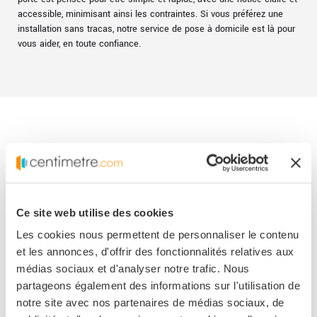
accessible, minimisant ainsi les contraintes. Si vous préférez une
installation sans tracas, notre service de pose à domicile est là pour
vous aider, en toute confiance.
Questions fréquentes
Ce site web utilise des cookies
Vous vous posez des questions sur la porte de placard
coulissante sur-mesure ?
Les cookies nous permettent de personnaliser le contenu
et les annonces, d'offrir des fonctionnalités relatives aux
Formats, installation, entretien, coloris, praticité, tarif…
médias sociaux et d'analyser notre trafic. Nous
Trouvez ici vos réponses ou bien posez directement votre
partageons également des informations sur l'utilisation de
question…
notre site avec nos partenaires de médias sociaux, de