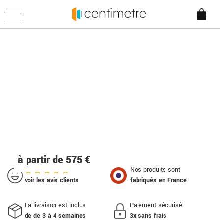
Accueil
/
Porte de séparation atelier
Porte de séparation style atelier
Avec Centimetre, offrez-vous la possibilité de personnaliser
vos portes de séparation style atelier. Une façon idéale de
cloisonner tout en conservant la luminosité ambiante.
à partir de 575 €
Nos produits sont
voir les avis clients
fabriqués en France
La livraison est inclus
Paiement sécurisé
de de 3 à 4 semaines
3x sans frais