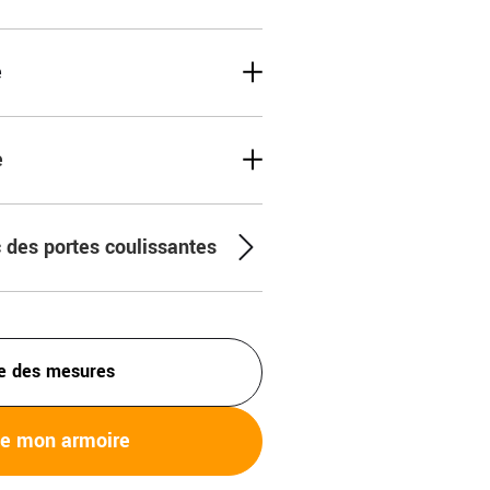
e
e
 des portes coulissantes
e des mesures
ée mon armoire