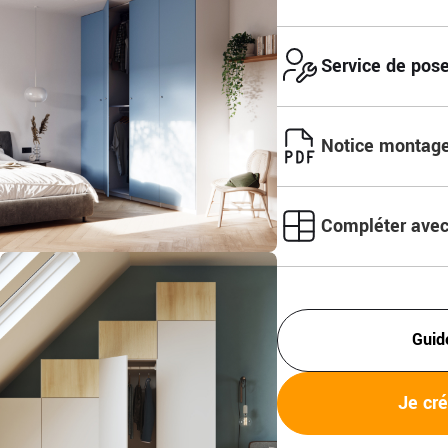
Service de pos
Notice montag
Compléter avec
Guid
Je cr