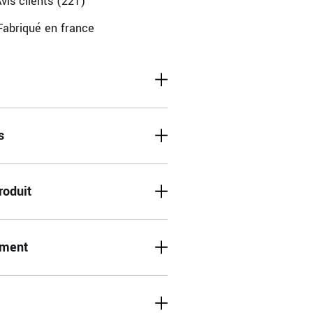
vis clients (221)
Fabriqué en france
s
roduit
ement