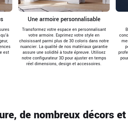
es
Une armoire personnalisable
sures
Transformez votre espace en personnalisant
B
squ'à
votre armoire. Exprimez votre style en
conc
eur,
choisissant parmi plus de 30 coloris dans notre
mes
rences
nuancier. La qualité de nos matériaux garantie
p
e est
assure une solidité à toute épreuve. Utilisez
profe
e
notre configurateur 3D pour ajuster en temps
pou
réel dimensions, design et accessoires.
ure, de nombreux décors et