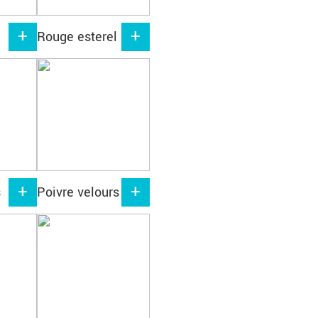
Rouge esterel
s
Poivre velours