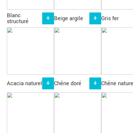
Blanc
Beige argile
Gris fer
structuré
Acacia naturel
Chêne doré
Chêne nature