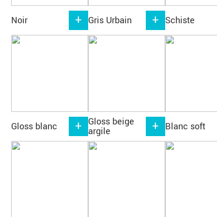
Noir
Gris Urbain
Schiste
Gloss beige
Gloss blanc
Blanc soft
argile