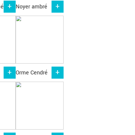
cé
Noyer ambré
Orme Cendré