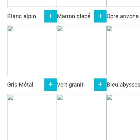
Blanc alpin
Marron glacé
Ocre arizona
Gris Métal
Vert granit
Bleu abysse