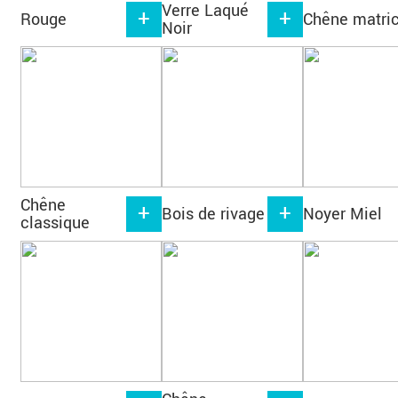
Verre Laqué
Rouge
Chêne matri
Noir
Chêne
Bois de rivage
Noyer Miel
classique