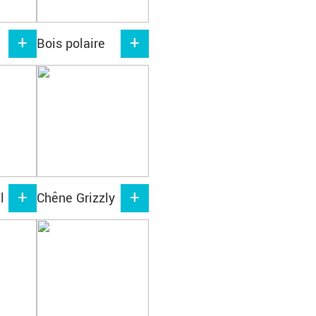
Bois polaire
l
Chêne Grizzly