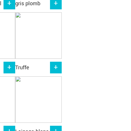
l
gris plomb
Truffe