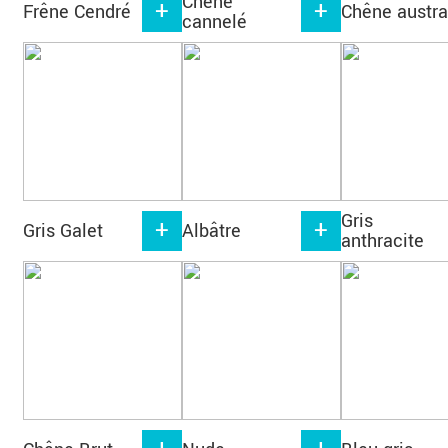
Chêne
Frêne Cendré
Chêne austra
cannelé
Gris
Gris Galet
Albâtre
anthracite