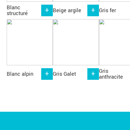
Blanc
Beige argile
Gris fer
structuré
Gris
Blanc alpin
Gris Galet
anthracite