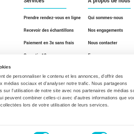
Services
A propos de nous
Prendre rendez-vous en ligne
Qui sommes-nous
Recevoir des échantillons
Nos engagements
Paiement en 3x sans frais
Nous contacter
Garantie 10 ans
Espace presse
ookies
Paiement sécurisé
t de personnaliser le contenu et les annonces, d'offrir des
Livraison à domicile
aux médias sociaux et d'analyser notre trafic. Nous partageons
 sur l'utilisation de notre site avec nos partenaires de médias s
Service de pose
 qui peuvent combiner celles-ci avec d'autres informations que vo
collectées lors de votre utilisation de leurs services.
Nos idées déco
Eco-participation et recyclage